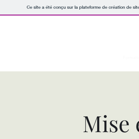
Ce site a été conçu sur la plateforme de création de sit
Guill
Vous
Accueil
Mon parcours
Formati
Mise 